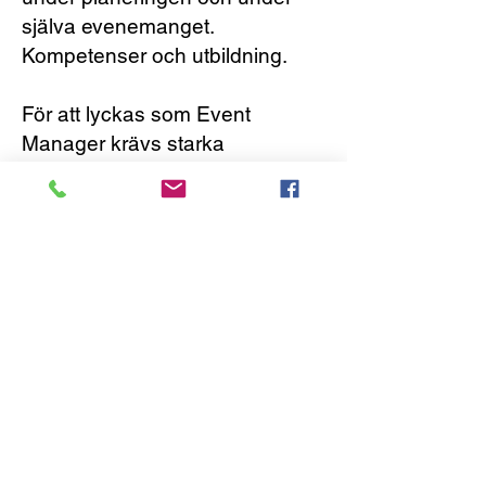
själva evenemanget.
Kompetenser och utbildning.
För att lyckas som Event
Manager krävs starka
kommunikations- och
organisationsförmågor, förmåga
att arbeta under press och en
noggrannhet för detaljer. Många
inom yrket har en bakgrund
inom projektledning,
marknadsföring eller
evenemangskoordinering.
Tidigare erfarenhet av att arbeta
med event är också en stor
fördel.